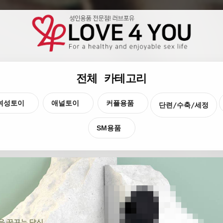
전체 카테고리
여성토이
애널토이
커플용품
단련/수축/세정
SM용품