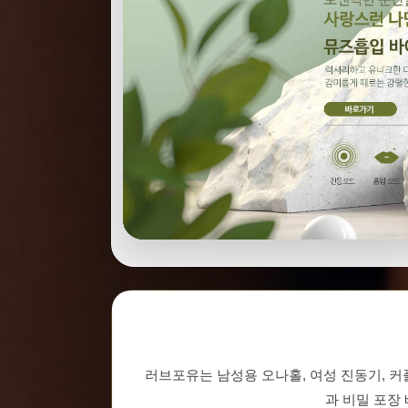
러브포유는 남성용 오나홀, 여성 진동기, 커플
과 비밀 포장