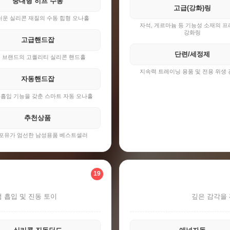
중대형 히프 수동
고급(강화)링
운 실리콘 재질의 수동 힙형 오나홀
자석, 게르마늄 등 기능성 소재의 
강화링
고급핸드잡
단련/세정제
 브랜드의 고퀄리티 실리콘 핸드홀
지속력 트레이닝 용품 및 전용 위생
자동핸드잡
 흡입 기능을 갖춘 스마트 자동 오나홀
추천상품
포유가 엄선한 남성용품 베스트셀러
19
 흡입 및 진동 토이
깊은 감각을