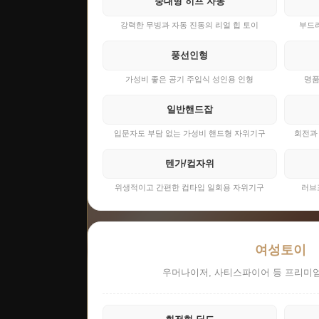
중대형 히프 자동
강력한 무빙과 자동 진동의 리얼 힙 토이
부드러
풍선인형
가성비 좋은 공기 주입식 성인용 인형
명품
일반핸드잡
입문자도 부담 없는 가성비 핸드형 자위기구
회전과
텐가/컵자위
위생적이고 간편한 컵타입 일회용 자위기구
러브
여성토이
우머나이저, 사티스파이어 등 프리미엄