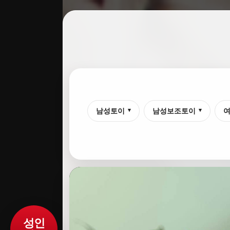
남성토이
남성보조토이
▾
▾
성인