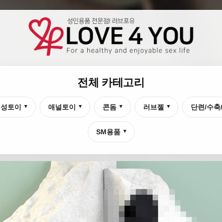
전체 카테고리
여성토이
애널토이
콘돔
러브젤
단련/수축
▾
▾
▾
▾
SM용품
▾