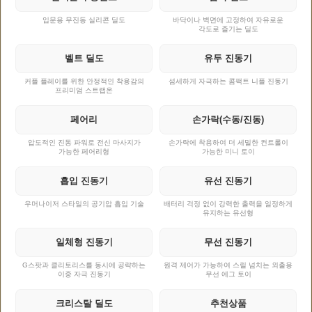
입문용 무진동 실리콘 딜도
바닥이나 벽면에 고정하여 자유로운
각도로 즐기는 딜도
벨트 딜도
유두 진동기
커플 플레이를 위한 안정적인 착용감의
섬세하게 자극하는 콤팩트 니플 진동기
프리미엄 스트랩온
페어리
손가락(수동/진동)
압도적인 진동 파워로 전신 마사지가
손가락에 착용하여 더 세밀한 컨트롤이
가능한 페어리형
가능한 미니 토이
흡입 진동기
유선 진동기
우머나이저 스타일의 공기압 흡입 기술
배터리 걱정 없이 강력한 출력을 일정하게
유지하는 유선형
일체형 진동기
무선 진동기
G스팟과 클리토리스를 동시에 공략하는
원격 제어가 가능하여 스릴 넘치는 외출용
이중 자극 진동기
무선 에그 토이
크리스탈 딜도
추천상품