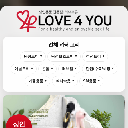
전체 카테고리
남성토이
▾
남성보조토이
▾
여성토이
▾
애널토이
▾
콘돔
▾
러브젤
▾
단련/수축/세정
▾
커플용품
▾
섹시속옷
▾
SM용품
▾
성인