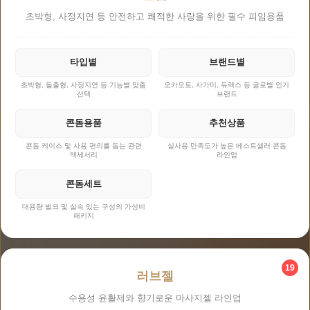
초박형, 사정지연 등 안전하고 쾌적한 사랑을 위한 필수 피임용품
타입별
브랜드별
초박형, 돌출형, 사정지연 등 기능별 맞춤
오카모토, 사가미, 듀렉스 등 글로벌 인기
선택
브랜드
콘돔용품
추천상품
콘돔 케이스 및 사용 편의를 돕는 관련
실사용 만족도가 높은 베스트셀러 콘돔
액세서리
라인업
콘돔세트
대용량 벌크 및 실속 있는 구성의 가성비
패키지
19
러브젤
수용성 윤활제와 향기로운 마사지젤 라인업