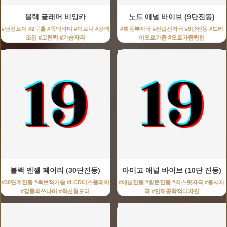
블랙 글래머 비앙카
노드 애널 바이브 (9단진동)
#남성토이 #2구홀 #육덕바디 #이보니 #강력
#회음부자극 #전립선자극 #9단진동 #드라
조임 #고탄력 #가슴자위
이오르가즘 #오르가즘탐험
블랙 엔젤 페어리 (30단진동)
아미고 애널 바이브 (10단 진동)
#30단계진동 #독보적기술 #LCD디스플레이
#애널진동 #항문진동 #지스팟자극 #동시자
#감동의쓰나미 #최신형모터
극 #인체공학적디자인