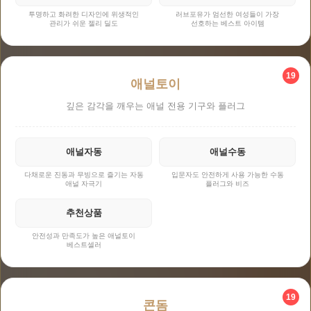
투명하고 화려한 디자인에 위생적인
러브포유가 엄선한 여성들이 가장
관리가 쉬운 젤리 딜도
선호하는 베스트 아이템
19
애널토이
깊은 감각을 깨우는 애널 전용 기구와 플러그
애널자동
애널수동
다채로운 진동과 무빙으로 즐기는 자동
입문자도 안전하게 사용 가능한 수동
애널 자극기
플러그와 비즈
추천상품
안전성과 만족도가 높은 애널토이
베스트셀러
19
콘돔