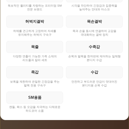
독보적인 퀄리티를 자랑하는 프리미엄 SM
시각을 차단하여 긴장감과 집중력을
전문 브랜드
높여주는 안대와 마스크
허벅지결박
목손결박
하체를 견고하게 고정하여 자세를
목과 손을 동시에 연결하여 교감을
유지해주는 허벅지 구속구
극대화하는 결박 장치
목줄
수족갑
다양한 연출이 가능한 가죽 소재의
손목과 발목을 한꺼번에 제어하는 일체형
리드줄과 칼라 세트
본디지 수갑
족갑
수갑
보폭을 제한하여 은밀한 긴장감을 주는
안전하고 부드러운 안감이 덧대어진
발목 전용 구속구
본디지용 손목 수갑
SM용품
캔들, 왁스 등 오감을 자극하는 다채로운
하드코어 소품