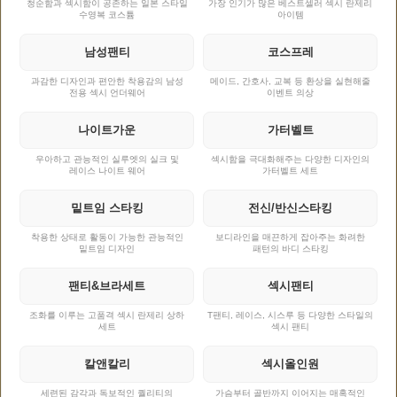
청순함과 섹시함이 공존하는 일본 스타일
가장 인기가 많은 베스트셀러 섹시 란제리
수영복 코스튬
아이템
남성팬티
코스프레
과감한 디자인과 편안한 착용감의 남성
메이드, 간호사, 교복 등 환상을 실현해줄
전용 섹시 언더웨어
이벤트 의상
나이트가운
가터벨트
우아하고 관능적인 실루엣의 실크 및
섹시함을 극대화해주는 다양한 디자인의
레이스 나이트 웨어
가터벨트 세트
밑트임 스타킹
전신/반신스타킹
착용한 상태로 활동이 가능한 관능적인
보디라인을 매끈하게 잡아주는 화려한
밑트임 디자인
패턴의 바디 스타킹
팬티&브라세트
섹시팬티
조화를 이루는 고품격 섹시 란제리 상하
T팬티, 레이스, 시스루 등 다양한 스타일의
세트
섹시 팬티
칼앤칼리
섹시올인원
세련된 감각과 독보적인 퀄리티의
가슴부터 골반까지 이어지는 매혹적인