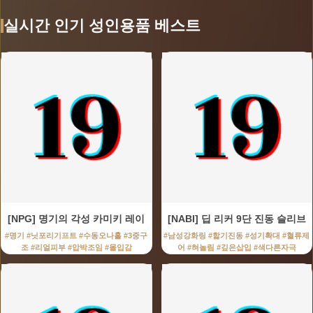
실시간 인기 성인용품 베스트
[NPG] 명기의 각성 카미키 레이
[NABI] 딥 리커 9단 진동 슬리브
#명기 #닛포리기프트 #수동오나홀 #3중구
#남성강화링 #핥기진동 #성기확대 #혈류제
조 #리얼피부 #압박조임 #몰입감
어 #혀놀림 #깊은삽입 #색다른자극