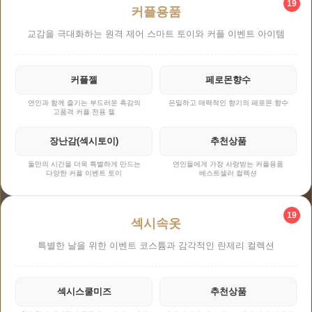
19
커플용품
교감을 극대화하는 원격 제어 스마트 토이와 커플 이벤트 아이템
커플젤
페로몬향수
연인과 함께 즐기는 부드러운 촉감의
은밀하고 매력적인 향기의 페로몬 향수
고품격 커플 전용 젤
장난감(섹시토이)
추천상품
둘만의 시간을 더욱 특별하게 만드는
연인들에게 가장 사랑받는 커플용품
다양한 커플 이벤트 토이
베스트셀러 컬렉션
19
섹시속옷
특별한 날을 위한 이벤트 코스튬과 감각적인 란제리 컬렉션
섹시스쿨미즈
추천상품