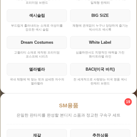
프리미엄 브랜드
일체형 란제리
섹시슬립
BIG SIZE
부드럽게 흘러내리는 소재로 여성미를
체형에 관계없이 누구나 당당하게 즐기는
강조한 섹시 슬립
빅사이즈 섹시룩
Dream Costumes
White Label
고퀄리티 소재로 제작된 프리미엄
심플하면서도 치명적인 매력을 가진
코스프레 시리즈
화이트라벨 라인
엘라벨라
BACI(미국 바치)
국내 체형에 딱 맞는 핏과 섬세한 자수의
전 세계적으로 사랑받는 미국 명품 섹시
엘라벨라
란제리 브랜드
19
SM용품
은밀한 판타지를 완성할 본디지 소품과 정교한 구속구 세트
재갈
추천상품