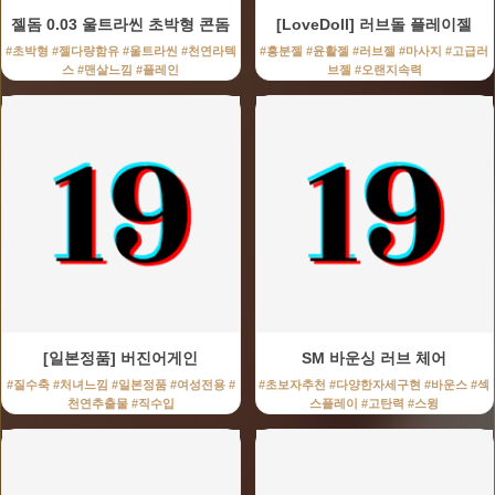
젤돔 0.03 울트라씬 초박형 콘돔
[LoveDoll] 러브돌 플레이젤
#초박형 #젤다량함유 #울트라씬 #천연라텍
#흥분젤 #윤활젤 #러브젤 #마사지 #고급러
스 #맨살느낌 #플레인
브젤 #오랜지속력
[일본정품] 버진어게인
SM 바운싱 러브 체어
#질수축 #처녀느낌 #일본정품 #여성전용 #
#초보자추천 #다양한자세구현 #바운스 #섹
천연추출물 #직수입
스플레이 #고탄력 #스윙