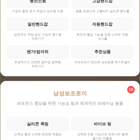
풍선인형
고급핸드잡
가성비 좋은 공기 주입식 성인용 인형
명품 브랜드의 고퀄리티 실리콘 핸드홀
일반핸드잡
자동핸드잡
입문자도 부담 없는 가성비 핸드형
회전과 흡입 기능을 갖춘 스마트 자동
자위기구
오나홀
텐가/컵자위
추천상품
위생적이고 간편한 컵타입 일회용
러브포유가 엄선한 남성용품 베스트셀러
자위기구
19
남성보조토이
퍼포먼스 향상을 위한 기능성 링과 체계적인 트레이닝 용품
실리콘 콕링
바이브 링
신축성 좋은 소재로 편안한 착용감
강력한 진동 기능으로 파트너와 함께
즐기는 커플링