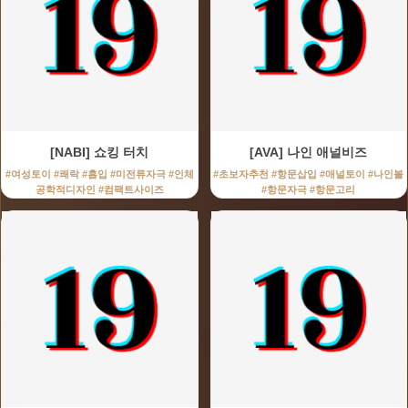
[NABI] 쇼킹 터치
[AVA] 나인 애널비즈
#여성토이 #쾌락 #흡입 #미전류자극 #인체
#초보자추천 #항문삽입 #애널토이 #나인볼
공학적디자인 #컴팩트사이즈
#항문자극 #항문고리