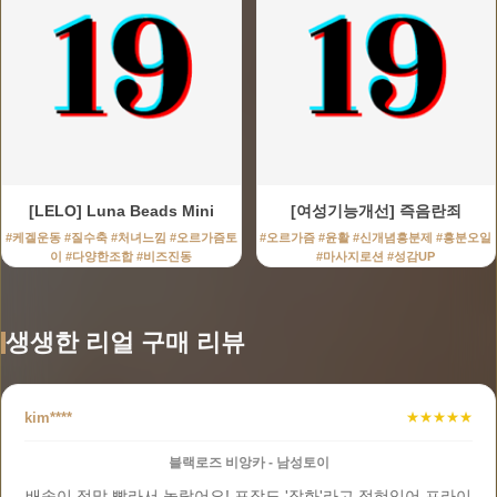
[LELO] Luna Beads Mini
[여성기능개선] 즉음란죄
#케겔운동 #질수축 #처녀느낌 #오르가즘토
#오르가즘 #윤활 #신개념흥분제 #흥분오일
이 #다양한조합 #비즈진동
#마사지로션 #성감UP
생생한 리얼 구매 리뷰
kim****
★★★★★
블랙로즈 비앙카 - 남성토이
배송이 정말 빨라서 놀랐어요! 포장도 '잡화'라고 적혀있어 프라이