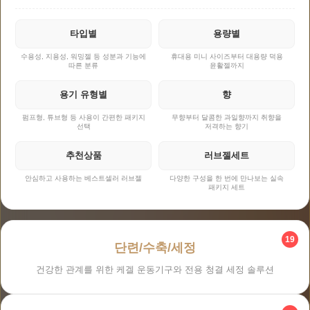
타입별
용량별
수용성, 지용성, 워밍젤 등 성분과 기능에
휴대용 미니 사이즈부터 대용량 덕용
따른 분류
윤활젤까지
용기 유형별
향
펌프형, 튜브형 등 사용이 간편한 패키지
무향부터 달콤한 과일향까지 취향을
선택
저격하는 향기
추천상품
러브젤세트
안심하고 사용하는 베스트셀러 러브젤
다양한 구성을 한 번에 만나보는 실속
패키지 세트
19
단련/수축/세정
건강한 관계를 위한 케겔 운동기구와 전용 청결 세정 솔루션