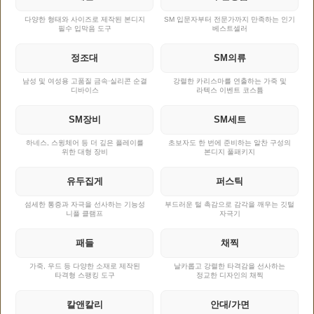
다양한 형태와 사이즈로 제작된 본디지
SM 입문자부터 전문가까지 만족하는 인기
필수 입막음 도구
베스트셀러
정조대
SM의류
남성 및 여성용 고품질 금속·실리콘 순결
강렬한 카리스마를 연출하는 가죽 및
디바이스
라텍스 이벤트 코스튬
SM장비
SM세트
하네스, 스윙체어 등 더 깊은 플레이를
초보자도 한 번에 준비하는 알찬 구성의
위한 대형 장비
본디지 풀패키지
유두집게
퍼스틱
섬세한 통증과 자극을 선사하는 기능성
부드러운 털 촉감으로 감각을 깨우는 깃털
니플 클램프
자극기
패들
채찍
가죽, 우드 등 다양한 소재로 제작된
날카롭고 강렬한 타격감을 선사하는
타격형 스팽킹 도구
정교한 디자인의 채찍
칼앤칼리
안대/가면