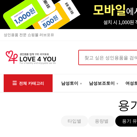
성인용품 전문 쇼핑몰 러브포유
상품검색
남성토이
남성보조토이
여성
전체 카테고리
용
타입별
용량별
용기 