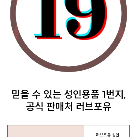
믿을 수 있는 성인용품 1번지,
공식 판매처 러브포유
러브포유 성인