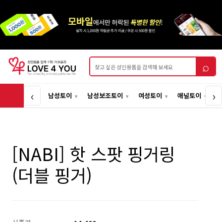
상품검색
⌕
‹
›
남성토이
남성보조토이
여성토이
애널토이
[NABI] 핫 스팟 핑거링
(더블 핑거)