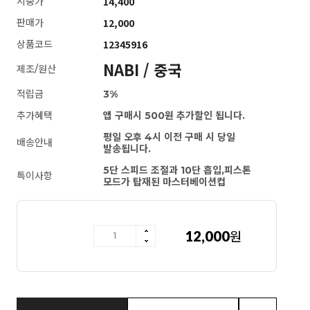
14,400
시중가
12,000
판매가
12345916
상품코드
NABI / 중국
제조/원산
적립금
3%
추가혜택
앱 구매시 500원 추가할인 됩니다.
평일 오후 4시 이전 구매 시 당일
배송안내
발송됩니다.
5단 스피드 조절과 10단 흡입,피스톤
특이사항
모드가 탑재된 마스터베이션컵
[MD강력추천] 노르웨이 지용성 플러스
12,000
원
마사지젤