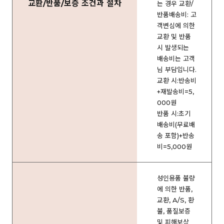
교환/반품/보증 조건과 절차
는 경우 교환/
반품배송비: 고
객변심에 의한
교환 및 반품
시 발생되는
배송비는 고객
님 부담입니다.
교환 시:반송비
+재발송비=5,
000원
반품 시:초기
배송비(무료배
송 포함)+반송
비=5,000원
성인용품 불량
에 의한 반품,
교환, A/S, 환
불, 품질보증
및 피해보상