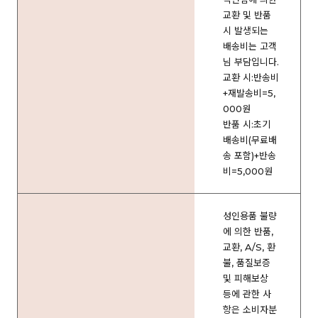
교환 및 반품
시 발생되는
배송비는 고객
님 부담입니다.
교환 시:반송비
+재발송비=5,
000원
반품 시:초기
배송비(무료배
송 포함)+반송
비=5,000원
성인용품 불량
에 의한 반품,
교환, A/S, 환
불, 품질보증
및 피해보상
등에 관한 사
항은 소비자분