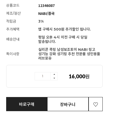
12346087
상품코드
NABI/중국
제조/원산
적립금
3%
추가혜택
앱 구매시 500원 추가할인 됩니다.
평일 오후 4시 이전 구매 시 당일
배송안내
발송됩니다.
실리콘 콕링 남성보조토이 NABI 링고
특이사항
성기능 강화 성기링 추천 전문몰 성인용품
러브포유
16,000
원
[NABI] 링고
바로구매
장바구니