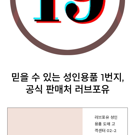
믿을 수 있는 성인용품 1번지,
공식 판매처 러브포유
러브포유 성인
용품 도매 고
객센터 02-2