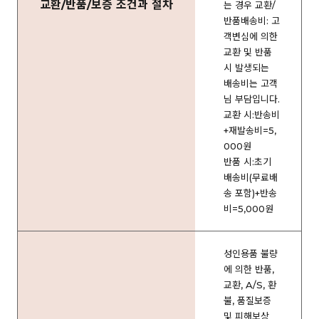
교환/반품/보증 조건과 절차
는 경우 교환/
반품배송비: 고
객변심에 의한
교환 및 반품
시 발생되는
배송비는 고객
님 부담입니다.
교환 시:반송비
+재발송비=5,
000원
반품 시:초기
배송비(무료배
송 포함)+반송
비=5,000원
성인용품 불량
에 의한 반품,
교환, A/S, 환
불, 품질보증
및 피해보상