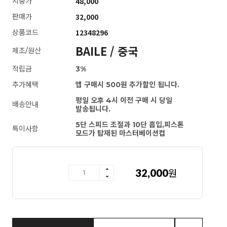
48,000
시중가
32,000
판매가
12348296
상품코드
BAILE / 중국
제조/원산
적립금
3%
추가혜택
앱 구매시 500원 추가할인 됩니다.
평일 오후 4시 이전 구매 시 당일
배송안내
발송됩니다.
5단 스피드 조절과 10단 흡입,피스톤
특이사항
모드가 탑재된 마스터베이션컵
[MD강력추천] 노르웨이 지용성 플러스
32,000
원
마사지젤