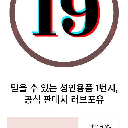
믿을 수 있는 성인용품 1번지,
공식 판매처 러브포유
러브포유 성인