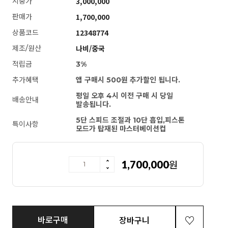
3,000,000
시중가
1,700,000
판매가
12348774
상품코드
나비/중국
제조/원산
적립금
3%
추가혜택
앱 구매시 500원 추가할인 됩니다.
평일 오후 4시 이전 구매 시 당일
배송안내
발송됩니다.
5단 스피드 조절과 10단 흡입,피스톤
특이사항
모드가 탑재된 마스터베이션컵
1,700,000
원
[140cm] A-16 (대형 가슴)
바로구매
장바구니