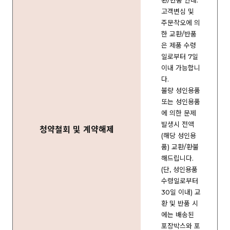
환/반품 안내:
고객변심 및
주문착오에 의
한 교환/반품
은 제품 수령
일로부터 7일
이내 가능합니
다.
불량 성인용품
또는 성인용품
에 의한 문제
발생시 전액
청약철회 및 계약해제
(해당 성인용
품) 교환/환불
해드립니다.
(단, 성인용품
수령일로부터
30일 이내) 교
환 및 반품 시
에는 배송된
포장박스와 포