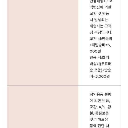
반품배송비: 고
객변심에 의한
교환 및 반품
시 발생되는
배송비는 고객
님 부담입니다.
교환 시:반송비
+재발송비=5,
000원
반품 시:초기
배송비(무료배
송 포함)+반송
비=5,000원
성인용품 불량
에 의한 반품,
교환, A/S, 환
불, 품질보증
및 피해보상
등에 관한 사