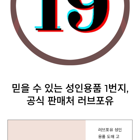
믿을 수 있는 성인용품 1번지,
공식 판매처 러브포유
러브포유 성인
용품 도매 고