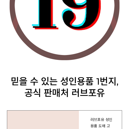
믿을 수 있는 성인용품 1번지,
공식 판매처 러브포유
러브포유 성인
용품 도매 고