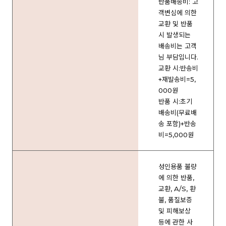
반품배송비: 고
객변심에 의한
교환 및 반품
시 발생되는
배송비는 고객
님 부담입니다.
교환 시:반송비
+재발송비=5,
000원
반품 시:초기
배송비(무료배
송 포함)+반송
비=5,000원
성인용품 불량
에 의한 반품,
교환, A/S, 환
불, 품질보증
및 피해보상
등에 관한 사