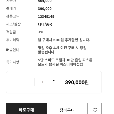
504,000
시중가
390,000
판매가
12349149
상품코드
나비/중국
제조/원산
적립금
3%
추가혜택
앱 구매시 500원 추가할인 됩니다.
평일 오후 4시 이전 구매 시 당일
배송안내
발송됩니다.
5단 스피드 조절과 10단 흡입,피스톤
특이사항
모드가 탑재된 마스터베이션컵
390,000
원
[NABI] 토르소 메이 (14.5kg)
바로구매
장바구니