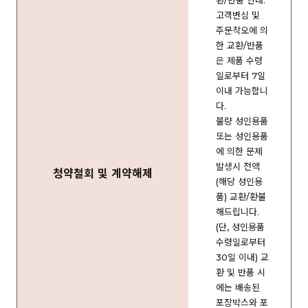
환/반품 안내:
고객변심 및
주문착오에 의
한 교환/반품
은 제품 수령
일로부터 7일
이내 가능합니
다.
불량 성인용품
또는 성인용품
에 의한 문제
발생시 전액
청약철회 및 계약해제
(해당 성인용
품) 교환/환불
해드립니다.
(단, 성인용품
수령일로부터
30일 이내) 교
환 및 반품 시
에는 배송된
포장박스와 포