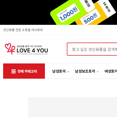
성인용품 전문 쇼핑몰 러브포유
상품검색
남성토이
남성보조토이
여성토
전체 카테고리