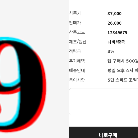
37,000
시중가
26,000
판매가
12349675
상품코드
나비/중국
제조/원산
적립금
3%
추가혜택
앱 구매시 500
배송안내
평일 오후 4시 
특이사항
5단 스피드 조절
[NABI] AV모델, 이토 마유키
바로구매