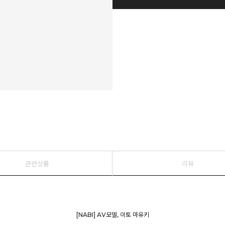
관련상품
리뷰
[NABI] AV모델, 이토 마유키