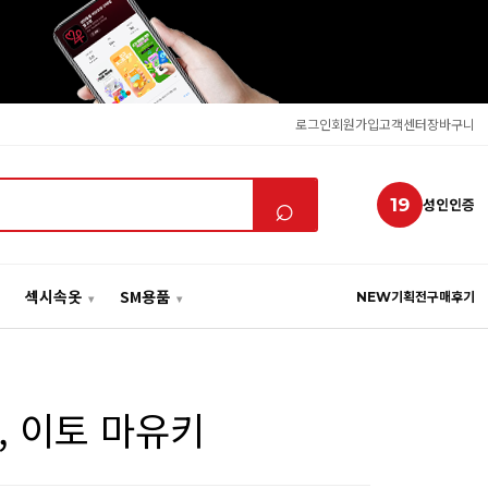
로그인
회원가입
고객센터
장바구니
⌕
19
성인인증
섹시속옷
SM용품
NEW
기획전
구매후기
델, 이토 마유키