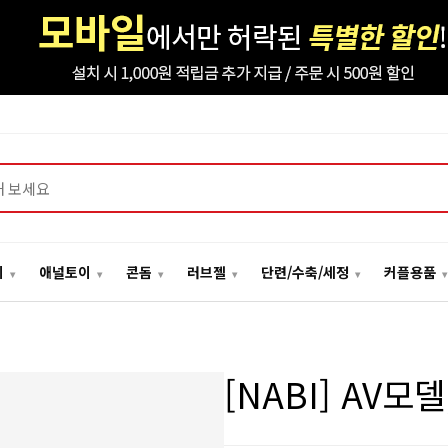
이
애널토이
콘돔
러브젤
단련/수축/세정
커플용품
[NABI] AV모