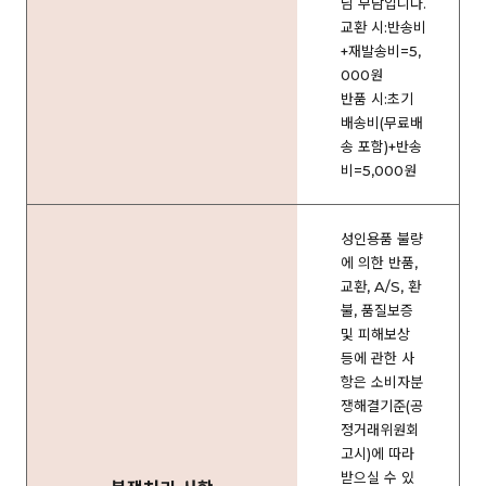
님 부담입니다.
교환 시:반송비
+재발송비=5,
000원
반품 시:초기
배송비(무료배
송 포함)+반송
비=5,000원
성인용품 불량
에 의한 반품,
교환, A/S, 환
불, 품질보증
및 피해보상
등에 관한 사
항은 소비자분
쟁해결기준(공
정거래위원회
고시)에 따라
받으실 수 있