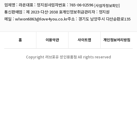
업체명 : 라온
대표 : 정지원
사업자번호 : 765-06-02596
[사업자정보확인]
통신판매업 : 제 2023-다산-2038 호
개인정보취급관리자 : 정지원
메일 : wlwon6863@love4you.co.kr
주소 : 경기도 남양주시 다산순환로135
홈
이용약관
사이트맵
개인정보처리방침
Copyright 러브포유 성인용품점 All rights reserved