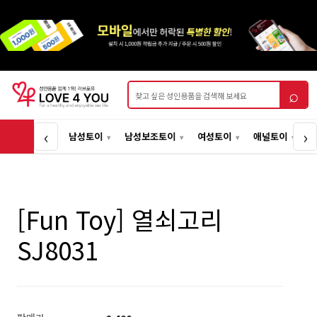
상품검색
⌕
‹
›
남성토이
남성보조토이
여성토이
애널토이
[Fun Toy] 열쇠고리
SJ8031