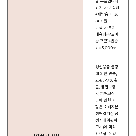
님 부담입니다.
교환 시:반송비
+재발송비=5,
000원
반품 시:초기
배송비(무료배
송 포함)+반송
비=5,000원
성인용품 불량
에 의한 반품,
교환, A/S, 환
불, 품질보증
및 피해보상
등에 관한 사
항은 소비자분
쟁해결기준(공
정거래위원회
고시)에 따라
받으실 수 있