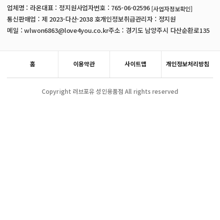
업체명 : 라온
대표 : 정지원
사업자번호 : 765-06-02596
[사업자정보확인]
통신판매업 : 제 2023-다산-2038 호
개인정보취급관리자 : 정지원
메일 : wlwon6863@love4you.co.kr
주소 : 경기도 남양주시 다산순환로135
홈
이용약관
사이트맵
개인정보처리방침
Copyright 러브포유 성인용품점 All rights reserved