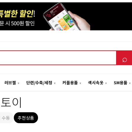
⌕
러브젤
단련/수축/세정
커플용품
섹시속옷
SM용품
널토이
 수동
추천상품