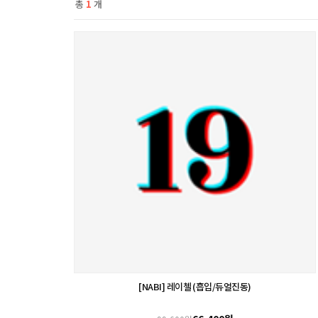
총
1
개
[NABI] 레이첼 (흡입/듀얼진동)