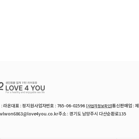
: 라온
대표 : 정지원
사업자번호 : 765-06-02596
통신판매업 : 제 
[사업자정보확인]
 wlwon6863@love4you.co.kr
주소 : 경기도 남양주시 다산순환로135