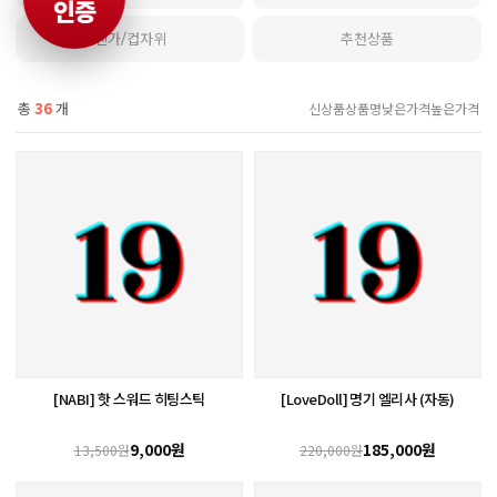
인증
텐가/컵자위
추천상품
총
36
개
신상품
상품명
낮은가격
높은가격
[NABI] 핫 스워드 히팅스틱
[LoveDoll] 명기 엘리사 (자동)
9,000원
185,000원
13,500원
220,000원