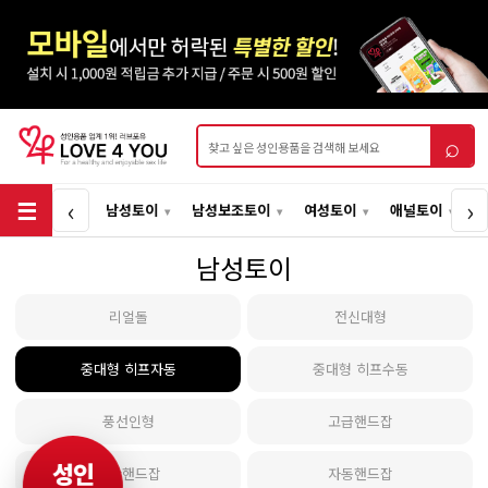
상품검색
⌕
‹
›
남성토이
남성보조토이
여성토이
애널토이
남성토이
리얼돌
전신대형
중대형 히프자동
중대형 히프수동
풍선인형
고급핸드잡
성인
일반핸드잡
자동핸드잡