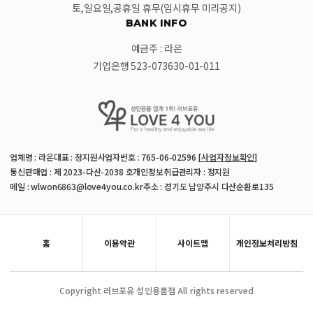
토,일요일,공휴일 휴무(임시휴무 미리공지)
BANK INFO
예금주 : 라온
기업은행 523-073630-01-011
업체명 : 라온
대표 : 정지원
사업자번호 : 765-06-02596
[사업자정보확인]
통신판매업 : 제 2023-다산-2038 호
개인정보취급관리자 : 정지원
메일 : wlwon6863@love4you.co.kr
주소 : 경기도 남양주시 다산순환로135
홈
이용약관
사이트맵
개인정보처리방침
Copyright 러브포유 성인용품점 All rights reserved