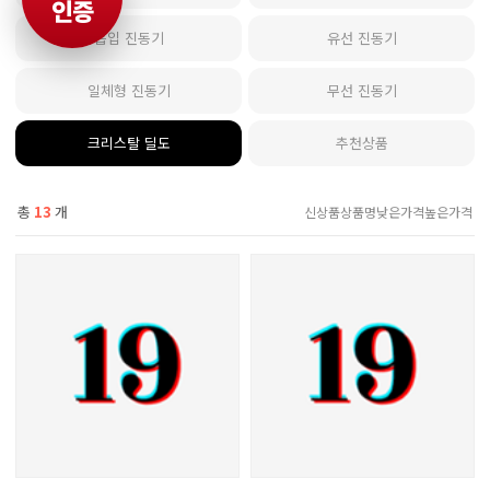
인증
흡입 진동기
유선 진동기
일체형 진동기
무선 진동기
크리스탈 딜도
추천상품
총
13
개
신상품
상품명
낮은가격
높은가격