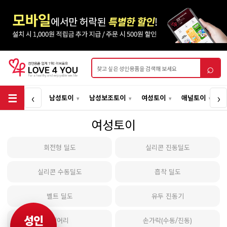
상품검색
⌕
‹
›
남성토이
남성보조토이
여성토이
애널토이
여성토이
회전형 딜도
실리콘 진동딜도
실리콘 수동딜도
흡착 딜도
벨트 딜도
유두 진동기
성인
페어리
손가락(수동/진동)