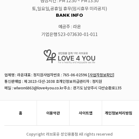
점심시간 : PM 12:30 ~ PM 13:30
토,일요일,공휴일 휴무(임시휴무 미리공지)
BANK INFO
예금주 : 라온
기업은행 523-073630-01-011
업체명 : 라온
대표 : 정지원
사업자번호 : 765-06-02596
[사업자정보확인]
통신판매업 : 제 2023-다산-2038 호
개인정보취급관리자 : 정지원
메일 : wlwon6863@love4you.co.kr
주소 : 경기도 남양주시 다산순환로135
홈
이용약관
사이트맵
개인정보처리방침
Copyright 러브포유 성인용품점 All rights reserved