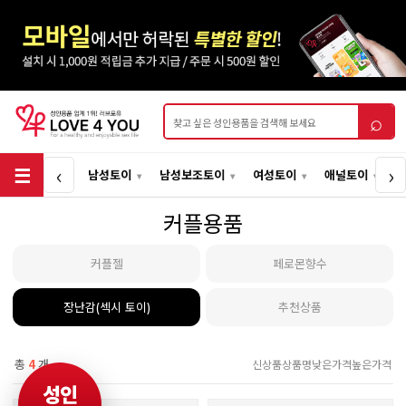
상품검색
⌕
‹
›
남성토이
남성보조토이
여성토이
애널토이
커플용품
커플젤
페로몬향수
장난감(섹시 토이)
추천상품
총
4
개
신상품
상품명
낮은가격
높은가격
성인