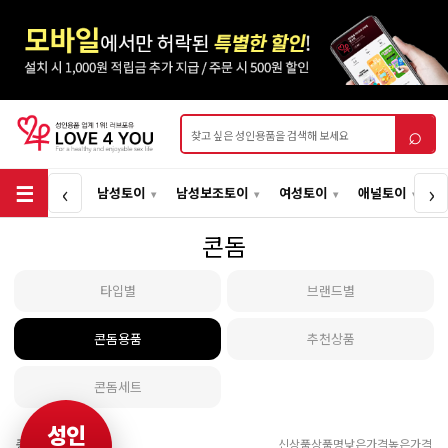
상품검색
⌕
‹
›
남성토이
남성보조토이
여성토이
애널토이
콘돔
타입별
브랜드별
콘돔용품
추천상품
콘돔세트
성인
총
2
개
신상품
상품명
낮은가격
높은가격