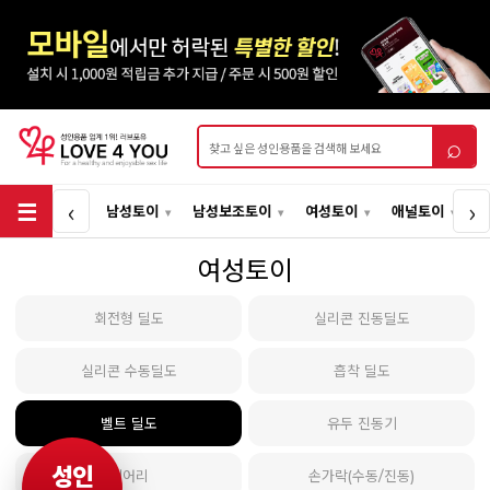
상품검색
⌕
‹
›
남성토이
남성보조토이
여성토이
애널토이
여성토이
회전형 딜도
실리콘 진동딜도
실리콘 수동딜도
흡착 딜도
벨트 딜도
유두 진동기
성인
페어리
손가락(수동/진동)