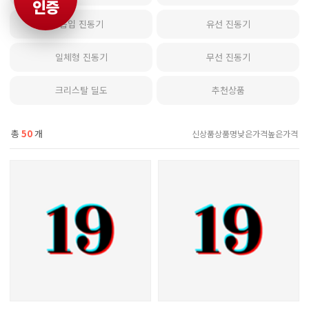
인증
흡입 진동기
유선 진동기
일체형 진동기
무선 진동기
크리스탈 딜도
추천상품
총
50
개
신상품
상품명
낮은가격
높은가격