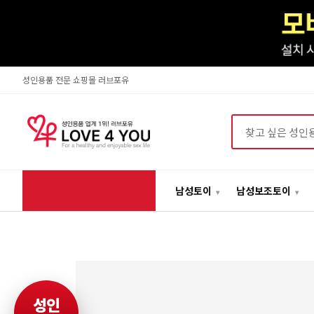
성인용품 전문 쇼핑몰 러브포유
상품검색
남성토이
남성보조토이
성인