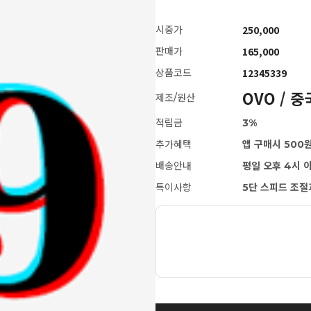
250,000
시중가
165,000
판매가
12345339
상품코드
OVO / 중
제조/원산
적립금
3%
추가혜택
앱 구매시 500
배송안내
평일 오후 4시 
특이사항
5단 스피드 조절
[MD강력추천] 노르웨이 지용성 
마사지젤