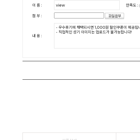
이 름 :
만족도 :
첨 부 :
내 용 :