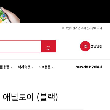
로그인
회원가입
고객센터
장바구니
⌕
19
성인인증
플용품
섹시속옷
SM용품
NEW
기획전
구매후기
1 애널토이 (블랙)