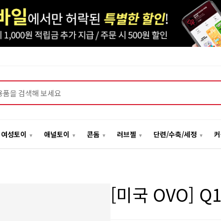
여성토이
애널토이
콘돔
러브젤
단련/수축/세정
커
[미국 OVO] Q