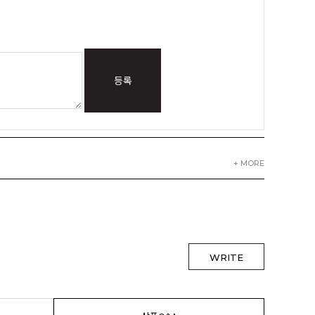
등록
+ MORE
WRITE