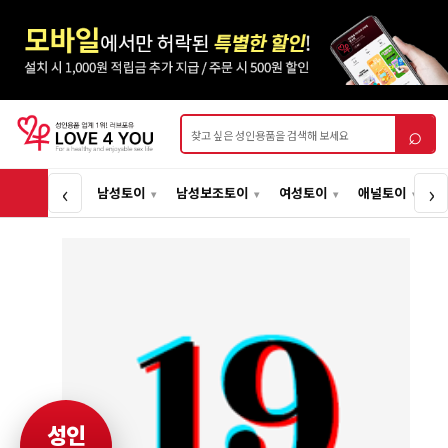
상품검색
⌕
‹
›
남성토이
남성보조토이
여성토이
애널토이
성인