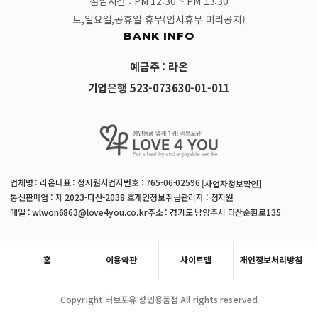
점심시간 : PM 12:30 ~ PM 13:30
토,일요일,공휴일 휴무(임시휴무 미리공지)
BANK INFO
예금주 : 라온
기업은행 523-073630-01-011
업체명 : 라온
대표 : 정지원
사업자번호 : 765-06-02596
[사업자정보확인]
통신판매업 : 제 2023-다산-2038 호
개인정보취급관리자 : 정지원
메일 : wlwon6863@love4you.co.kr
주소 : 경기도 남양주시 다산순환로135
홈
이용약관
사이트맵
개인정보처리방침
Copyright 러브포유 성인용품점 All rights reserved