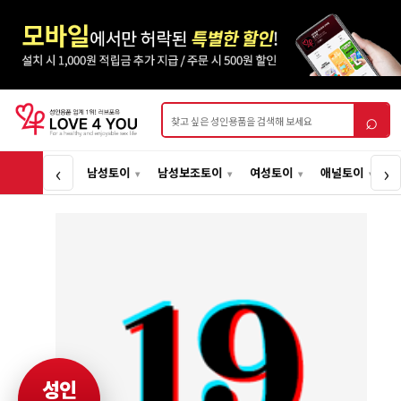
상품검색
⌕
‹
›
남성토이
남성보조토이
여성토이
애널토이
성인