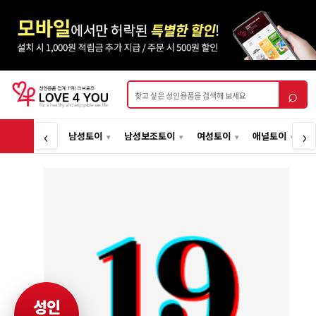
상품검색
⌕
‹
›
남성토이
남성보조토이
여성토이
애널토이
성인