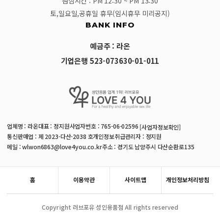
점심시간 : PM 12:30 ~ PM 13:30
토,일요일,공휴일 휴무(임시휴무 미리공지)
BANK INFO
예금주 : 라온
기업은행 523-073630-01-011
업체명 : 라온
대표 : 정지원
사업자번호 : 765-06-02596
[사업자정보확인]
통신판매업 : 제 2023-다산-2038 호
개인정보취급관리자 : 정지원
메일 : wlwon6863@love4you.co.kr
주소 : 경기도 남양주시 다산순환로135
홈
이용약관
사이트맵
개인정보처리방침
Copyright 러브포유 성인용품점 All rights reserved