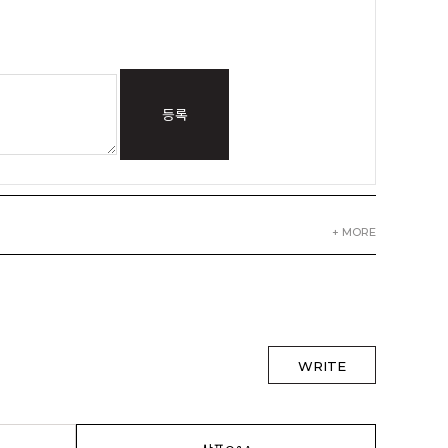
등록
+ MORE
WRITE