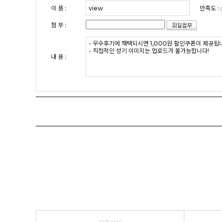
이 름 :
만족도 :
첨 부 :
내 용 :