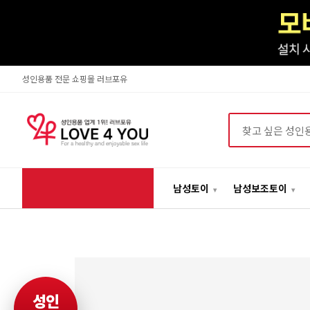
성인용품 전문 쇼핑몰 러브포유
상품검색
남성토이
남성보조토이
성인