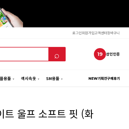
로그인
회원가입
고객센터
장바구니
⌕
19
성인인증
플용품
섹시속옷
SM용품
NEW
기획전
구매후기
 타이트 울프 소프트 핏 (화