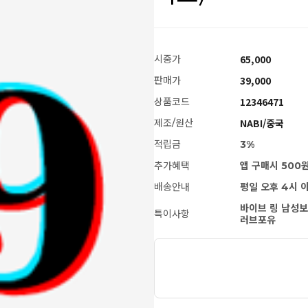
65,000
시중가
39,000
판매가
12346471
상품코드
NABI/중국
제조/원산
적립금
3%
추가혜택
앱 구매시 500
배송안내
평일 오후 4시 
바이브 링 남성보
특이사항
러브포유
[LoveDoll] 타이트 울프 소프트 