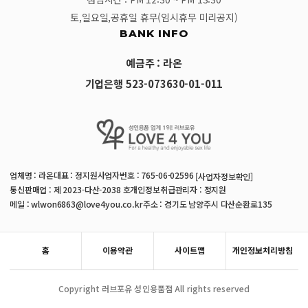
토,일요일,공휴일 휴무(임시휴무 미리공지)
BANK INFO
예금주 : 라온
기업은행 523-073630-01-011
업체명 : 라온
대표 : 정지원
사업자번호 : 765-06-02596
[사업자정보확인]
통신판매업 : 제 2023-다산-2038 호
개인정보취급관리자 : 정지원
메일 : wlwon6863@love4you.co.kr
주소 : 경기도 남양주시 다산순환로135
홈
이용약관
사이트맵
개인정보처리방침
Copyright 러브포유 성인용품점 All rights reserved