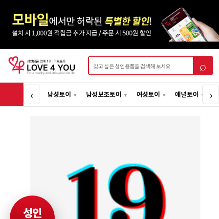
상품검색
⌕
‹
›
남성토이
남성보조토이
여성토이
애널토이
성인