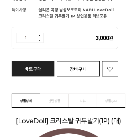
특이사항
실리콘 콕링 남성보조토이 NABI LoveDoll
크리스탈 귀두발기 1P 성인용품 러브포유
3,000
원
바로구매
장바구니
상품상세
관련상품
리뷰
상품Q&A
[LoveDoll] 크리스탈 귀두발기(1P) (대)