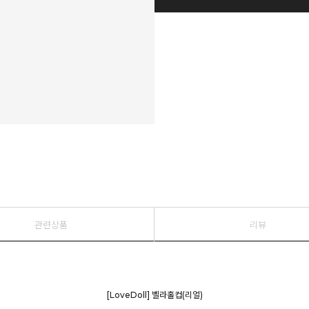
관련상품
리뷰
[LoveDoll] 벨라홀컵(리얼)