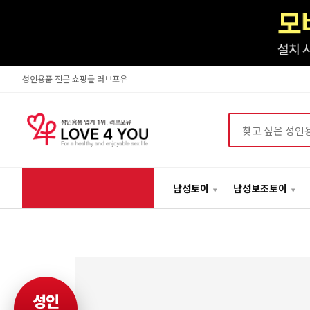
성인용품 전문 쇼핑몰 러브포유
상품검색
남성토이
남성보조토이
성인