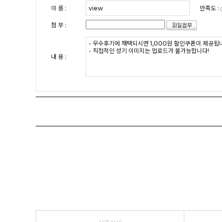
이 름 :
만족도 :
첨 부 :
내 용 :