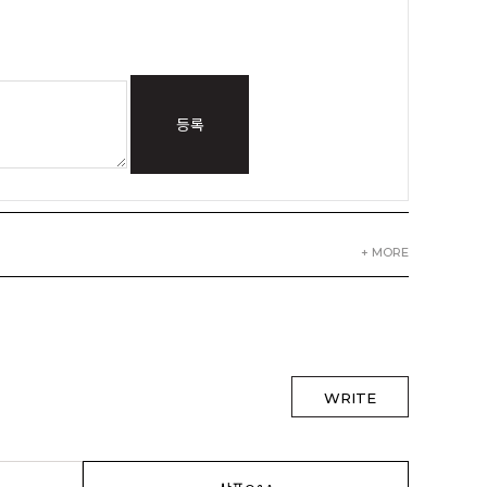
등록
+ MORE
WRITE