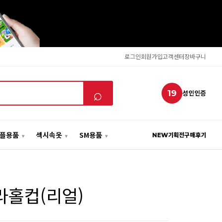
로그인
회원가입
고객센터
장바구니
⌕
19
성인인증
플용품
섹시속옷
SM용품
NEW
기획전
구매후기
 벨라홀컵(리얼)