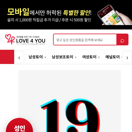
상품검색
⌕
‹
›
남성토이
남성보조토이
여성토이
애널토이
성인