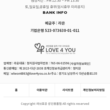
점심시간 : PM 12:30 ~ PM 13:30
토,일요일,공휴일 휴무(임시휴무 미리공지)
BANK INFO
예금주 : 라온
기업은행 523-073630-01-011
업체명 : 라온
대표 : 정지원
사업자번호 : 765-06-02596
[사업자정보확인]
통신판매업 : 제 2023-다산-2038 호
개인정보취급관리자 : 정지원
메일 : wlwon6863@love4you.co.kr
주소 : 경기도 남양주시 다산순환로135
홈
이용약관
사이트맵
개인정보처리방침
Copyright 러브포유 성인용품점 All rights reserved