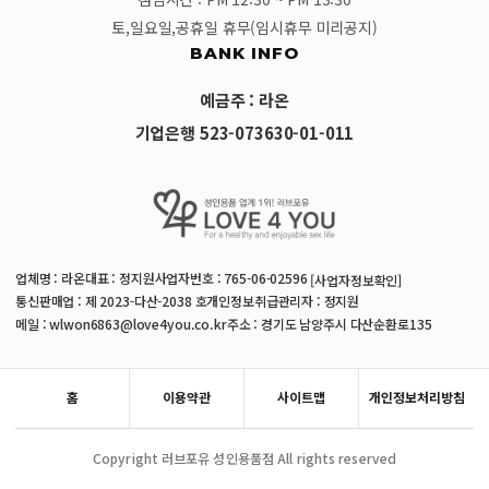
토,일요일,공휴일 휴무(임시휴무 미리공지)
BANK INFO
예금주 : 라온
기업은행 523-073630-01-011
업체명 : 라온
대표 : 정지원
사업자번호 : 765-06-02596
[사업자정보확인]
통신판매업 : 제 2023-다산-2038 호
개인정보취급관리자 : 정지원
메일 : wlwon6863@love4you.co.kr
주소 : 경기도 남양주시 다산순환로135
홈
이용약관
사이트맵
개인정보처리방침
Copyright 러브포유 성인용품점 All rights reserved