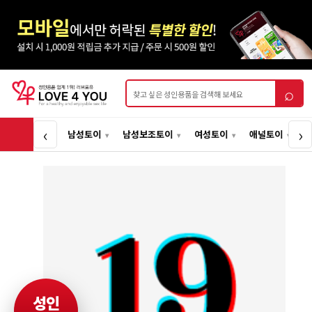
상품검색
⌕
‹
›
남성토이
남성보조토이
여성토이
애널토이
성인