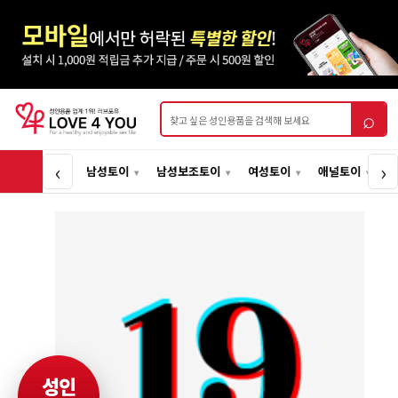
상품검색
⌕
‹
›
남성토이
남성보조토이
여성토이
애널토이
성인