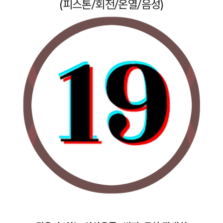
(피스톤/회전/온열/음성)