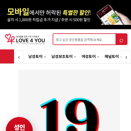
상품검색
⌕
‹
›
남성토이
남성보조토이
여성토이
애널토이
성인