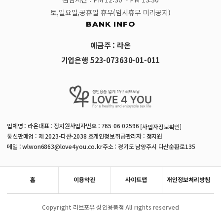
토,일요일,공휴일 휴무(임시휴무 미리공지)
BANK INFO
예금주 : 라온
기업은행 523-073630-01-011
업체명 : 라온
대표 : 정지원
사업자번호 : 765-06-02596
[사업자정보확인]
통신판매업 : 제 2023-다산-2038 호
개인정보취급관리자 : 정지원
메일 : wlwon6863@love4you.co.kr
주소 : 경기도 남양주시 다산순환로135
홈
이용약관
사이트맵
개인정보처리방침
Copyright 러브포유 성인용품점 All rights reserved