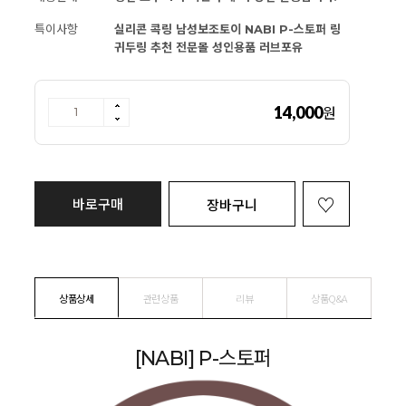
특이사항
실리콘 콕링 남성보조토이 NABI P-스토퍼 링
귀두링 추천 전문몰 성인용품 러브포유
14,000
원
바로구매
장바구니
상품상세
관련상품
리뷰
상품Q&A
[NABI] P-스토퍼