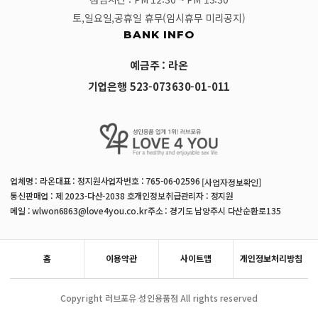
토,일요일,공휴일 휴무(임시휴무 미리공지)
BANK INFO
예금주 : 라온
기업은행 523-073630-01-011
업체명 : 라온
대표 : 정지원
사업자번호 : 765-06-02596
[사업자정보확인]
통신판매업 : 제 2023-다산-2038 호
개인정보취급관리자 : 정지원
메일 : wlwon6863@love4you.co.kr
주소 : 경기도 남양주시 다산순환로135
홈
이용약관
사이트맵
개인정보처리방침
Copyright 러브포유 성인용품점 All rights reserved