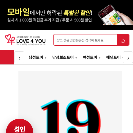
상품검색
⌕
‹
›
남성토이
남성보조토이
여성토이
애널토이
성인