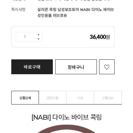
특이사항
실리콘 콕링 남성보조토이 NABI 다이노 바이브
성인용품 러브포유
36,400
원
바로구매
장바구니
상품상세
관련상품
리뷰
상품Q&A
[NABI] 다이노 바이브 콕링